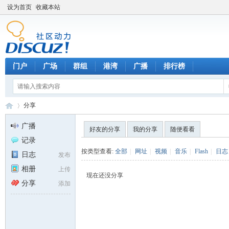
设为首页
收藏本站
门户
广场
群组
港湾
广播
排行榜
分享
广播
好友的分享
我的分享
随便看看
记录
天
›
按类型查看:
全部
|
网址
|
视频
|
音乐
|
Flash
|
日志
日志
发布
相册
上传
现在还没分享
分享
添加