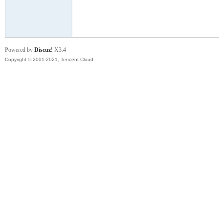
山
Powered by
Discuz!
X3.4
Copyright © 2001-2021, Tencent Cloud.
云
海