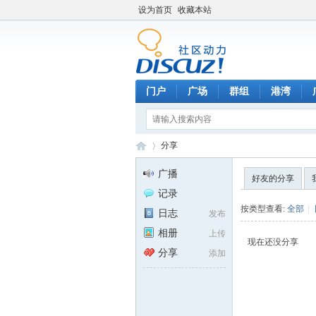
设为首页
收藏本站
门户
广场
群组
港湾
分享
广播
好友的分享
记录
天
›
按类型查看:
全部
|
日志
发布
相册
上传
现在还没分享
分享
添加