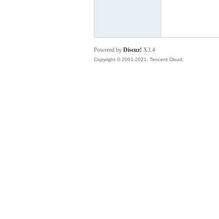
山
Powered by
Discuz!
X3.4
Copyright © 2001-2021, Tencent Cloud.
云
海