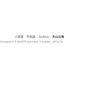
小黑屋
|
手机版
|
Archiver
|
天山云海
Processed in 0.020076 second(s), 0 queries , APCu On.