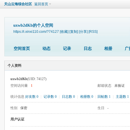
天山云海综合社区
返回首页
uxwb2dKb的个人空间
https://i.xinxi110.com/?74127
[收藏]
[复制]
[分享]
[RSS]
空间首页
动态
记录
日志
相册
广
个人资料
uxwb2dKb
(UID: 74127)
空间访问量
1
邮箱状态
未验证
统计信息
好友数 0
|
记录数 0
|
日志数 0
|
相册数 0
|
回帖数 1
|
主题数 1
性别
保密
生日
-
用户认证