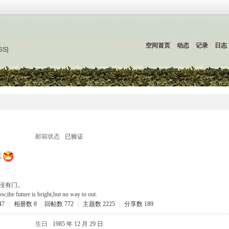
空间首页
动态
记录
日志
SS]
邮箱状态
已验证
坑
没有门。
ow,the future is bright,but no way to out.
47
|
相册数 8
|
回帖数 772
|
主题数 2225
|
分享数 189
生日
1985 年 12 月 29 日