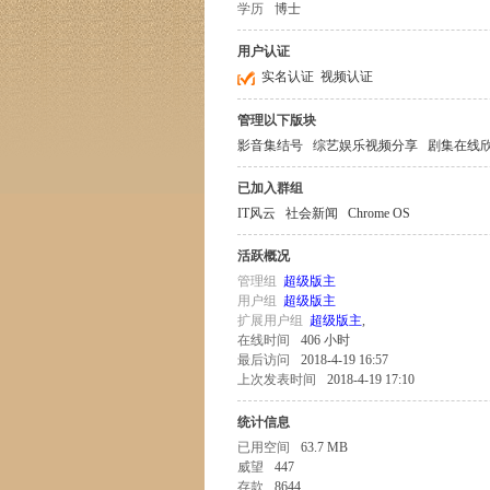
学历
博士
用户认证
实名认证
视频认证
管理以下版块
影音集结号
综艺娱乐视频分享
剧集在线
已加入群组
IT风云
社会新闻
Chrome OS
活跃概况
管理组
超级版主
用户组
超级版主
扩展用户组
超级版主
,
在线时间
406 小时
最后访问
2018-4-19 16:57
上次发表时间
2018-4-19 17:10
统计信息
已用空间
63.7 MB
威望
447
存款
8644