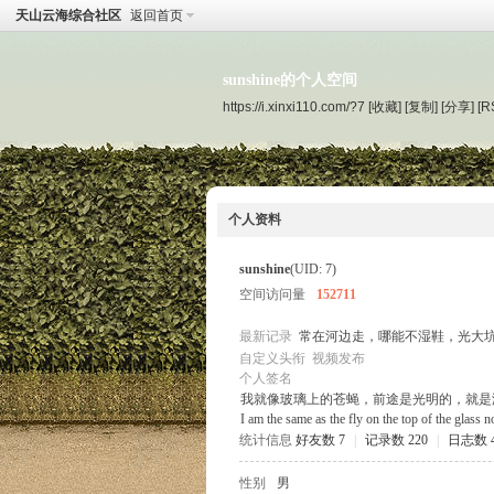
天山云海综合社区
返回首页
sunshine的个人空间
https://i.xinxi110.com/?7
[收藏]
[复制]
[分享]
[R
个人资料
sunshine
(UID: 7)
空间访问量
152711
最新记录
常在河边走，哪能不湿鞋，光大
自定义头衔
视频发布
个人签名
我就像玻璃上的苍蝇，前途是光明的，就是
I am the same as the fly on the top of the glass n
统计信息
好友数 7
|
记录数 220
|
日志数 
性别
男