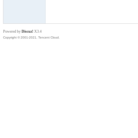
山
Powered by
Discuz!
X3.4
Copyright © 2001-2021, Tencent Cloud.
云
海