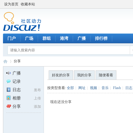
设为首页
收藏本站
门户
广场
群组
港湾
广播
排行榜
分享
广播
好友的分享
我的分享
随便看看
记录
天
›
按类型查看:
全部
|
网址
|
视频
|
音乐
|
Flash
|
日志
日志
发布
相册
上传
现在还没分享
分享
添加