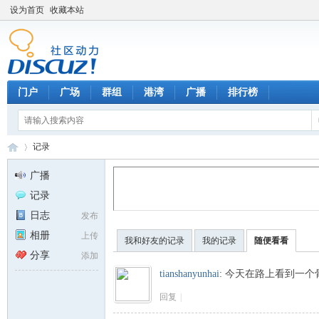
设为首页
收藏本站
门户
广场
群组
港湾
广播
排行榜
记录
广播
记录
天
›
日志
发布
相册
上传
我和好友的记录
我的记录
随便看看
分享
添加
tianshanyunhai
:
今天在路上看到一个
回复
|