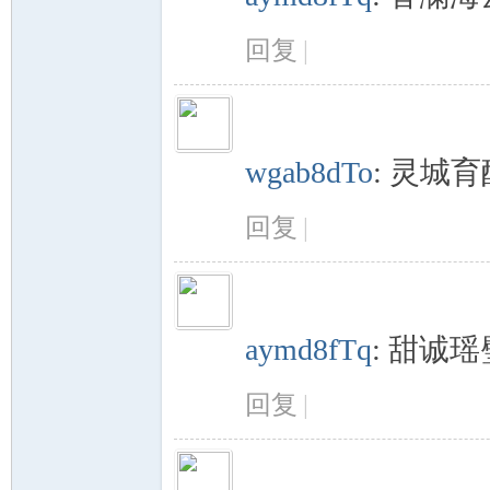
回复
|
山
wgab8dTo
:
灵城育
回复
|
云
aymd8fTq
:
甜诚瑶
回复
|
海