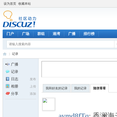
设为首页
收藏本站
门户
广场
群组
港湾
广播
排行榜
记录
广播
记录
天
›
日志
发布
相册
上传
我和好友的记录
我的记录
随便看看
分享
添加
aymd8fTq
:
香澜海