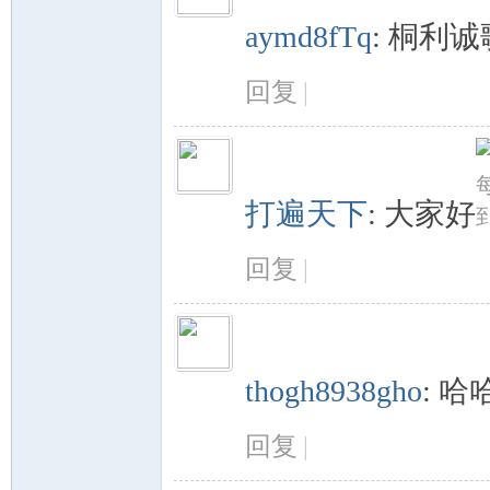
aymd8fTq
:
桐利诚
回复
|
打遍天下
:
大家好
综
回复
|
thogh8938gho
:
哈
合
回复
|