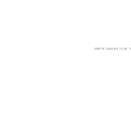
GMT+8, 2026-8-8 15:48
, 