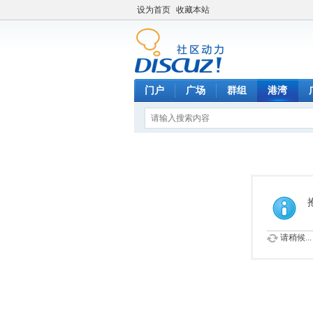
设为首页
收藏本站
门户
广场
群组
港湾
请稍候...